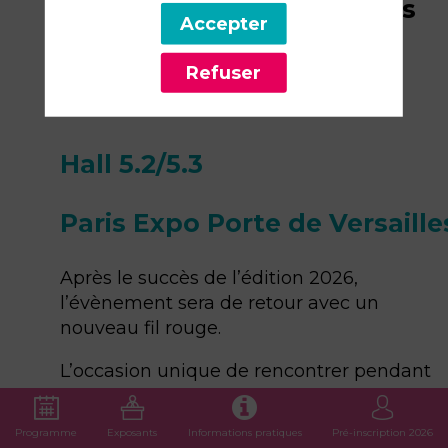
Salon des Seniors de Paris
Accepter
Edition 2027
Refuser
Du 17-20 Mars 2027
Hall 5.2/5.3
Paris Expo Porte de Versaille
Après le succès de l’édition 2026,
l’évènement sera de retour avec un
nouveau fil rouge.
L’occasion unique de rencontrer pendant
les 4 jours d’exposition
+ de 40 000
visiteurs 100% cible
souhaitant s’informer
Programme
Exposants
Informations pratiques
Pré-inscription 2026
sur vos produits et services et de nombreu