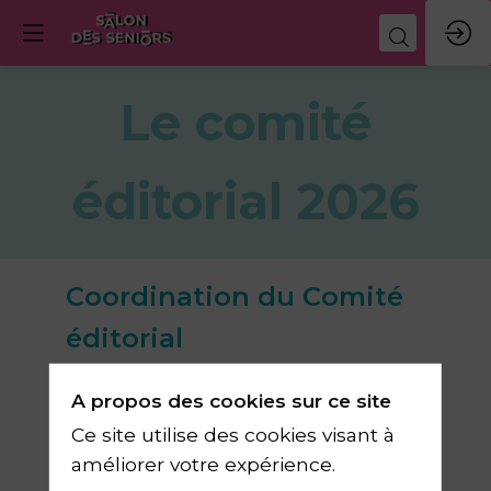
Le comité
éditorial 2026
Coordination du Comité
éditorial
A propos des cookies sur ce site
Serge GUÉRIN
Ce site utilise des cookies visant à
Sociologue spécialiste de
améliorer votre expérience.