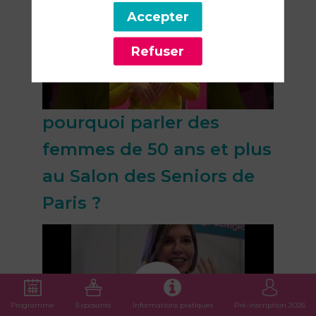
Accepter
Refuser
pourquoi parler des
femmes de 50 ans et plus
au Salon des Seniors de
Paris ?
Programme
Exposants
Informations pratiques
Pré-inscription 2026