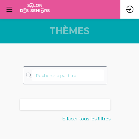
THÈMES
N
c
Effacer tous les filtres
A