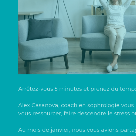
Arrêtez-vous 5 minutes et prenez du temps
Alex Casanova
, coach en sophrologie vous i
vous ressourcer, faire descendre le stress 
Au mois de janvier, nous vous avions partag