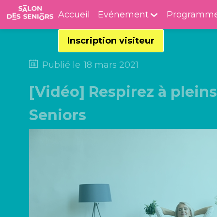
Accueil
Evénement
Programm
Inscription visiteur
Publié le
18 mars 2021
[Vidéo] Respirez à plein
Seniors