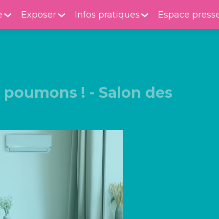
e
Exposer
Infos pratiques
Espace press
s poumons ! - Salon des