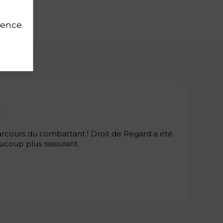
ience.
parcours du combattant ! Droit de Regard a été
ucoup plus rassurant.