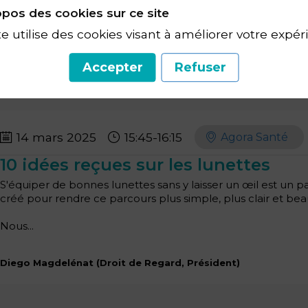
pos des cookies sur ce site
te utilise des cookies visant à améliorer votre expér
Accepter
Refuser
14 mars 2025
15:45
-
16:15
Agora Santé
10 idées reçues sur les lunettes
S'équiper de bonnes lunettes sans y laisser un œil est un 
créé pour rendre ce parcours plus simple, plus clair et bea
Nous...
Diego
Magdelénat
(
Droit de Regard
,
Président
)