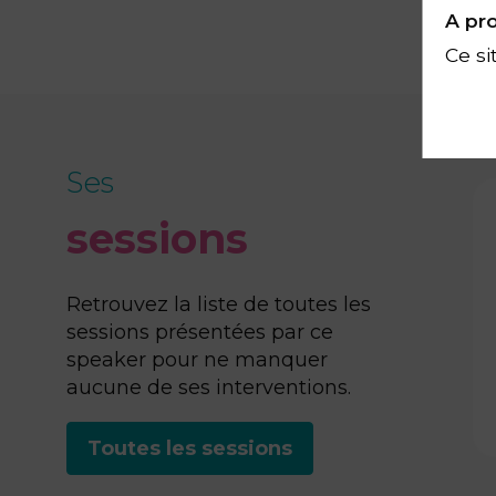
A pro
Ce si
Ses
sessions
Retrouvez la liste de toutes les
sessions présentées par ce
speaker pour ne manquer
aucune de ses interventions.
Toutes les sessions