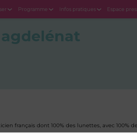
ser
Programme
Infos pratiques
Espace pres
agdelénat
pticien français dont 100% des lunettes, avec 100%