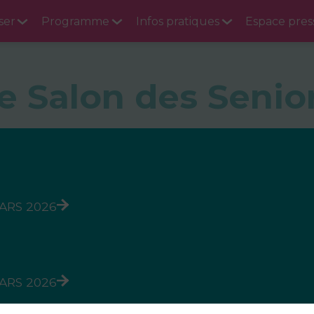
ser
Programme
Infos pratiques
Espace pres
e Salon des Senio
MARS 2026
MARS 2026