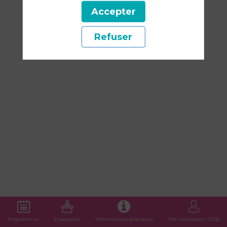
sur
Accepter
Refuser
sa
santé
physique
et
mentale,
Programme
Exposants
Informations pratiques
Pré-inscription 2026