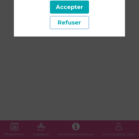
et
Accepter
Refuser
fins
de
carrière
15
mars
2025
—
Programme
Exposants
Informations pratiques
Pré-inscription 2026