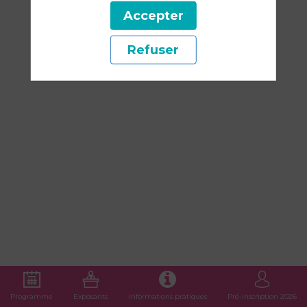
sur
Accepter
Refuser
sa
santé
physique
et
mentale,
Programme
Exposants
Informations pratiques
Pré-inscription 2026