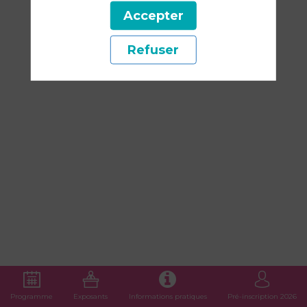
-
Accepter
14:00
Refuser
Terrain
de
Sport
Programme
Exposants
Informations pratiques
Pré-inscription 2026