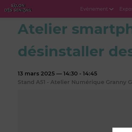
Evénement
Expo
Atelier smartph
désinstaller de
13 mars 2025
—
14:30
-
14:45
Stand A51 - Atelier Numérique Granny 