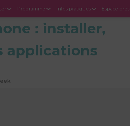
ser
Programme
Infos pratiques
Espace pres
one : installer,
s applications
Geek