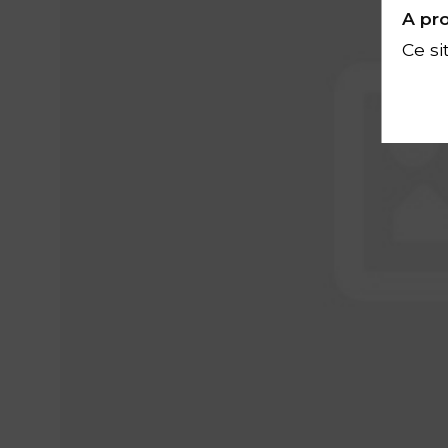
A pro
Ce si