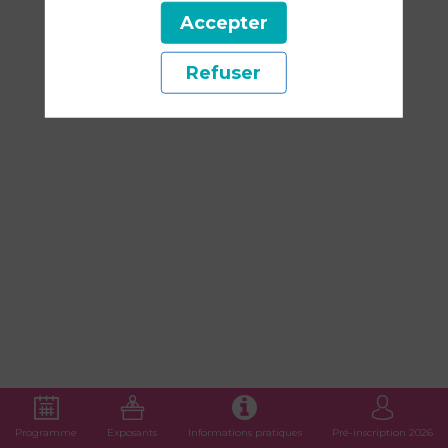
les
Accepter
Refuser
plantes"
par
l'autrice
Adeline
Gadenne
Programme
Exposants
Informations pratiques
Pré-inscription 2026