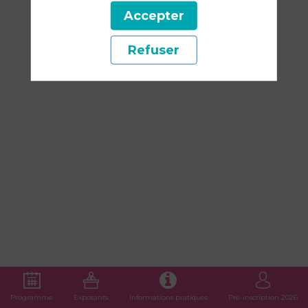
Cream:
Accepter
Refuser
quelles
différences
?
13
mars
2025
—
Programme
Exposants
Informations pratiques
Pré-inscription 2026