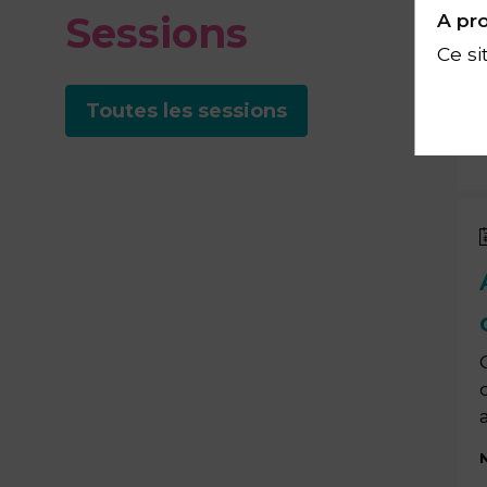
Sessions
A pro
Ce si
Toutes les sessions