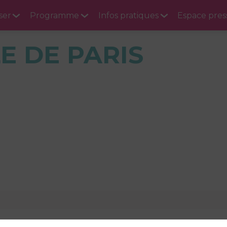
ser
Programme
Infos pratiques
Espace pres
LE DE PARIS
12 mars 2025
10:30
-
12:45
La Cuisine