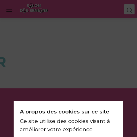
R
A propos des cookies sur ce site
Ce site utilise des cookies visant à
du 11 au 14 mars 2026
Porte de Versailles / Paris
améliorer votre expérience.
info@salondesseniors.com