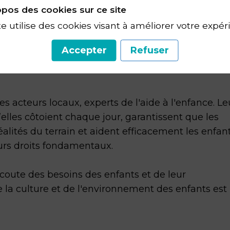
pos des cookies sur ce site
 française de solidarité internationale, vient en
te utilise des cookies visant à améliorer votre expér
éliorant durablement leurs conditions de vie.
vient dans 17 pays avec le soutien de 27 partenai
Accepter
Refuser
, soignés, nourris et protégés tout en accompagn
es acteurs locaux, experts de l'aide à l'enfance. Le
elles côtoient chaque jour, garantissent que les
ités du terrain et aident efficacement les enfan
urs droits fondamentaux.
écoute des besoins des enfants et de leur
a culture et de l'environnement des enfants est