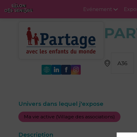
Evénement
Expo
PAR
A36
Univers dans lequel j'expose
Ma vie active (Village des associations)
Description