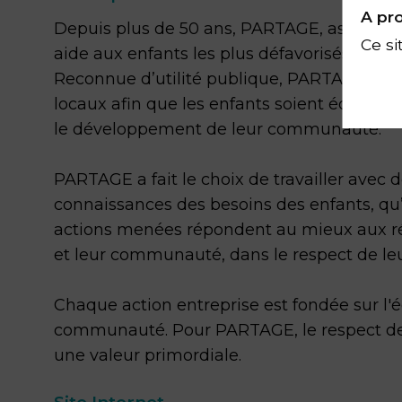
A pro
Depuis plus de 50 ans, PARTAGE, association
Ce si
aide aux enfants les plus défavorisés en am
Reconnue d’utilité publique, PARTAGE inter
locaux afin que les enfants soient éduqués
le développement de leur communauté.
PARTAGE a fait le choix de travailler avec d
connaissances des besoins des enfants, qu’
actions menées répondent au mieux aux réal
et leur communauté, dans le respect de le
Chaque action entreprise est fondée sur l'
communauté. Pour PARTAGE, le respect de l
une valeur primordiale.