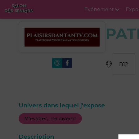
Evénement
Expo
PAT
B12
Univers dans lequel j'expose
M'évader, me divertir
Description