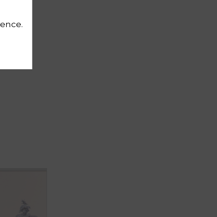
in"
ience.
e-