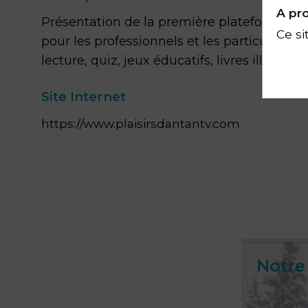
A pro
Présentation de la première plateforme d'
Ce si
pour les professionnels et les particuliers (a
lecture, quiz, jeux éducatifs, livres illustrés,
Site Internet
https://www.plaisirsdantantv.com
Notre