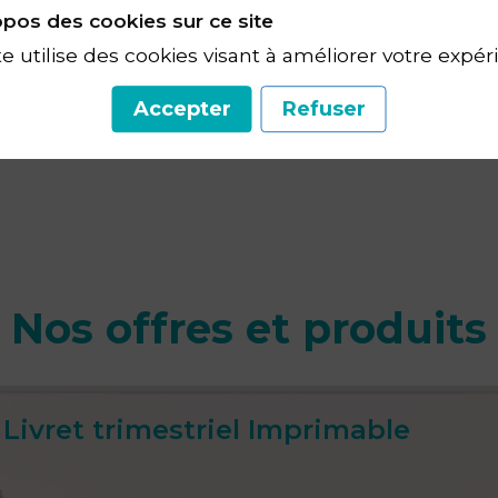
pos des cookies sur ce site
animations 100% vidéo. Des animations "clé en ma
te utilise des cookies visant à améliorer votre expér
teliers mémoire, ateliers culturels, ateliers écritur
 lotos, ... plaisirsdantantv.com
Accepter
Refuser
Nos offres et produits
 Livret trimestriel Imprimable