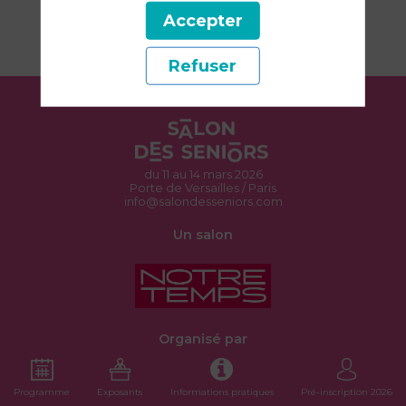
Accepter
Refuser
du 11 au 14 mars 2026
Porte de Versailles / Paris
info@salondesseniors.com
Un salon
Organisé par
Programme
Exposants
Informations pratiques
Pré-inscription 2026