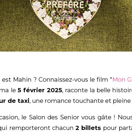
st Mahin ? Connaissez-vous le film "
Mon G
éma le
5 février 2025
, raconte la belle
histoi
ur de taxi
, une romance touchante et pleine
ccasion, le Salon des Senior vous gâte ! Nou
 qui remporteront chacun
2 billets
pour parta