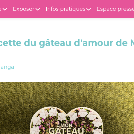
e
Exposer
Infos pratiques
Espace press
cette du gâteau d'amour de
anga