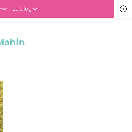
e
Le blog
 Mahin