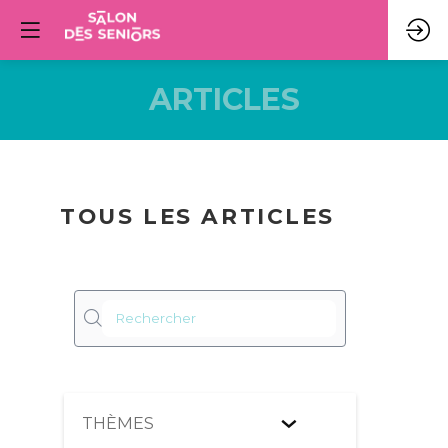
ARTICLES
TOUS LES ARTICLES
Lo
27
C
juil
et
THÈMES
2