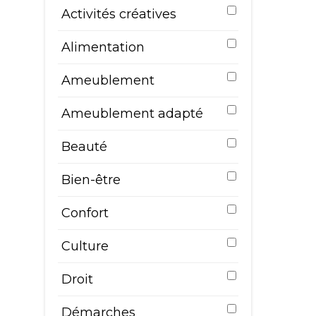
22
Activités créatives
Ê
Alimentation
t
e
Ameublement
s
Ameublement adapté
e
n
Beauté
o
Bien-être
r
c'
Confort
e
s
Culture
s
Droit
a
v
Démarches